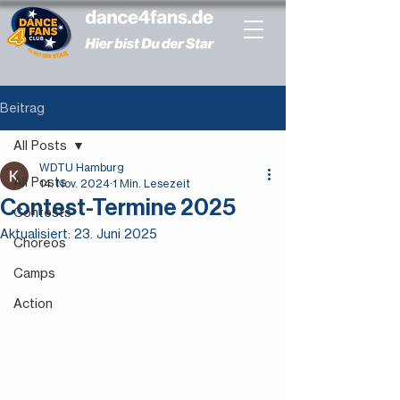
Beitrag
All Posts
WDTU Hamburg
All Posts
14. Nov. 2024
1 Min. Lesezeit
Contest-Termine 2025
Contests
Aktualisiert:
23. Juni 2025
Choreos
Camps
Action